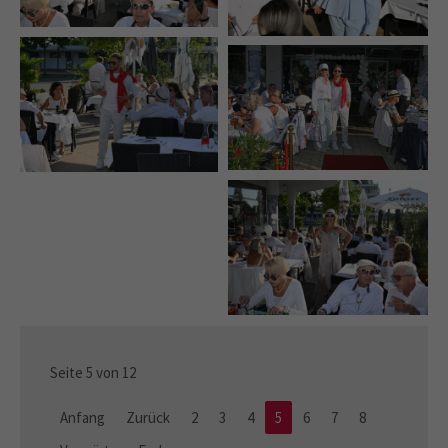
Seite 5 von 12
Anfang
Zurück
2
3
4
5
6
7
8