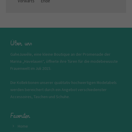
Vorwärts
Ende
Über uns
GaheJuwéle, eine kleine Boutique an der Promenade der
Marina „Havelauen“, öffnete ihre Türen für die modebewusste
Frauenwelt im Juli 2015.
Die Kollektionen unserer qualitativ hochwertigen Modelabels
werden bereichert durch ein Angebot verschiedenster
Accessoires, Taschen und Schuhe.
Favoriten
Home